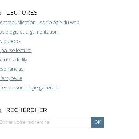
LECTURES
lectropublication - sociologie du web
ociologie et argumentation
yloubook
a pause lecture
ectures de lily
esonancias
hierry teule
ivres de sociologie générale
RECHERCHER