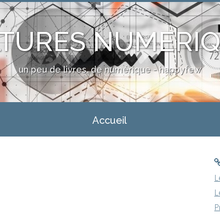
TURES NUMERI
un peu de livres, de numérique - happyfew
Accueil
L
L
P