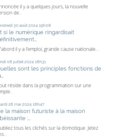
nnoncée il y a quelques jours, la nouvelle
ersion de...
endredi 30
août 2024
19h08
t si le numérique ringardisait
éfinitivement...
'abord il y a l’emploi, grande cause nationale....
undi 08
juillet 2024
18h31
uelles sont les principles fonctions de
...
out réside dans la programmation sur une
imple...
ardi 28
mai 2024
18h47
e la maison futuriste à la maison
béissante :...
ubliez tous les clichés sur la domotique. Jetez
s...