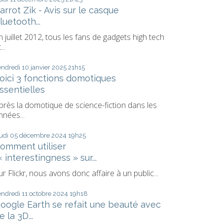
arrot Zik - Avis sur le casque
luetooth...
n juillet 2012, tous les fans de gadgets high tech
...
endredi 10
janvier 2025
21h15
oici 3 fonctions domotiques
ssentielles
près la domotique de science-fiction dans les
nnées...
eudi 05
décembre 2024
19h25
omment utiliser
’« interestingness » sur...
ur Flickr, nous avons donc affaire à un public...
endredi 11
octobre 2024
19h18
oogle Earth se refait une beauté avec
e la 3D...