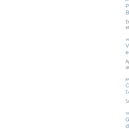
P
B
E
et
v
V
e
A
a
j
C
l
S
v
G
d