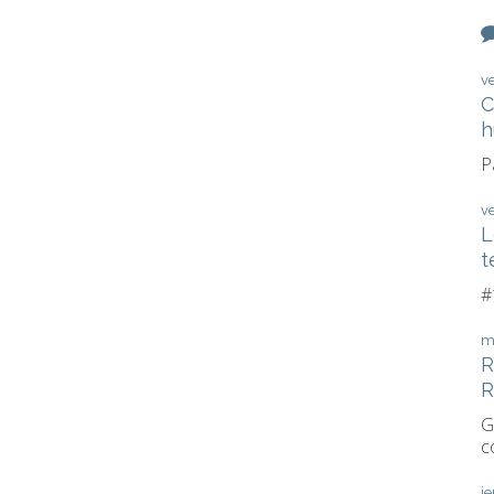
v
C
h
P
v
L
t
#
m
R
R
G
c
je