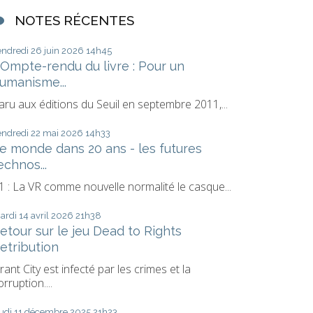
NOTES RÉCENTES
endredi 26
juin 2026
14h45
Ompte-rendu du livre : Pour un
umanisme...
aru aux éditions du Seuil en septembre 2011,...
endredi 22
mai 2026
14h33
e monde dans 20 ans - les futures
echnos...
1 : La VR comme nouvelle normalité le casque...
ardi 14
avril 2026
21h38
etour sur le jeu Dead to Rights
etribution
rant City est infecté par les crimes et la
orruption....
udi 11
décembre 2025
21h23